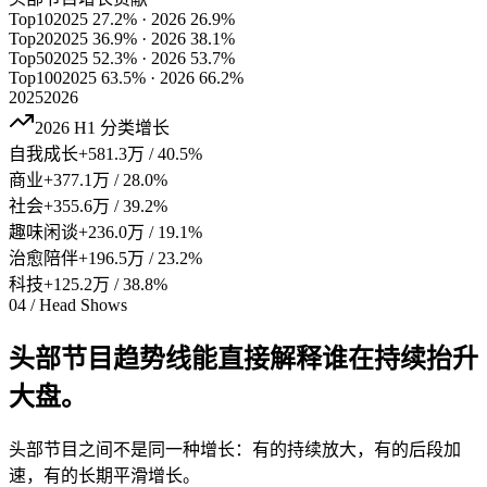
Top10
2025
27.2
% · 2026
26.9
%
Top20
2025
36.9
% · 2026
38.1
%
Top50
2025
52.3
% · 2026
53.7
%
Top100
2025
63.5
% · 2026
66.2
%
2025
2026
2026 H1 分类增长
自我成长
+
581.3
万 /
40.5
%
商业
+
377.1
万 /
28.0
%
社会
+
355.6
万 /
39.2
%
趣味闲谈
+
236.0
万 /
19.1
%
治愈陪伴
+
196.5
万 /
23.2
%
科技
+
125.2
万 /
38.8
%
04 / Head Shows
头部节目趋势线能直接解释谁在持续抬升
大盘。
头部节目之间不是同一种增长：有的持续放大，有的后段加
速，有的长期平滑增长。