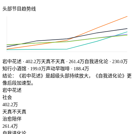
头部节目趋势线
岩中花述
·
402.2
万
天真不天真
·
261.4
万
自我进化论
·
230.0
万
知行小酒馆
·
199.0
万
声动早咖啡
·
188.4
万
结论：《岩中花述》是超级头部持续放大，《自我进化论》更
像后段加速型。
岩中花述
社会
402.2
万
天真不天真
治愈陪伴
261.4
万
自我进化论