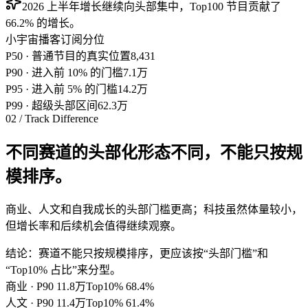
2026 上半年增长继续向头部集中，Top100 节目贡献了
66.2% 的增长。
小宇宙播客订阅分位
P50
·
普通节目的真实位置
8,431
P90
·
进入前 10% 的门槛
7.1万
P95
·
进入前 5% 的门槛
14.2万
P99
·
超级头部区间
62.3万
02 / Track Difference
不同赛道的头部化形态不同，不能只按规
模排序。
商业、人文和自我成长的头部门槛更高；科技虽然体量较小，
但增长率和后续机会值得继续观察。
结论：赛道不能只按规模排序，更应该按“头部门槛”和
“Top10% 占比”来分型。
商业
· P90
11.8万
Top10%
68.4
%
人文
· P90
11.4万
Top10%
61.4
%