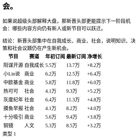
会。
如果说超级头部解释大盘，那新晋头部更能提示下一阶段机
会：哪些内容方向仍有新人或新节目可以跃迁。
结论：新晋头部集中在自我成长、商业、社会，说明知识、决
策和社会议题仍在产生新机会。
节目
赛道
年初订阅
最新订阅
净增长
阳谋开源
自我成长
5.5万
13.7万
+
8.2万
小Lin说
商业
6.2万
12.5万
+
6.4万
中欧基金
商业
5.8万
11.8万
+
6.0万
热可可
社会
4.1万
9.3万
+
5.2万
灰度纪年
社会
6.4万
11.3万
+
4.8万
摸鱼早报
社会
4.1万
8.2万
+
4.0万
十分吸引
商业
5.6万
9.4万
+
3.8万
铜镜
人文
5.3万
8.5万
+
3.2万
类型
1